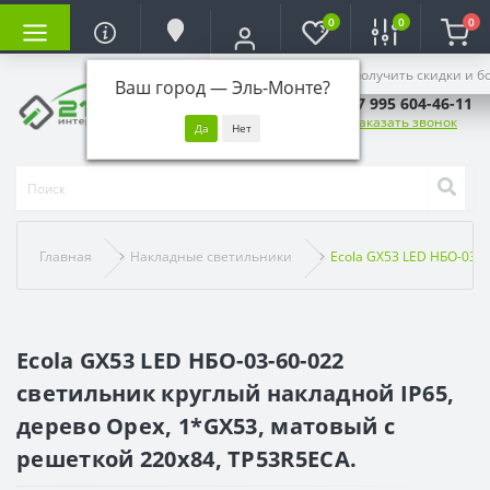
0
0
0
Войдите, чтобы получить скидки и б
Ваш город —
Эль-Монте
?
+7 995 604-46-11
Заказать звонок
Главная
Накладные светильники
Ecola GX53 LED НБО-03-6
Ecola GX53 LED НБО-03-60-022
светильник круглый накладной IP65,
дерево Орех, 1*GX53, матовый с
решеткой 220х84, TP53R5ECA.