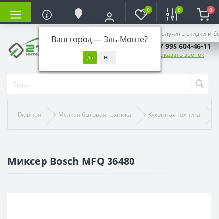
0
0
0
Войдите, чтобы получить скидки и б
Ваш город —
Эль-Монте
?
+7 995 604-46-11
Заказать звонок
Главная
Мелкая бытовая техника
Кухонная техника
Миксер Bosch MFQ 36480