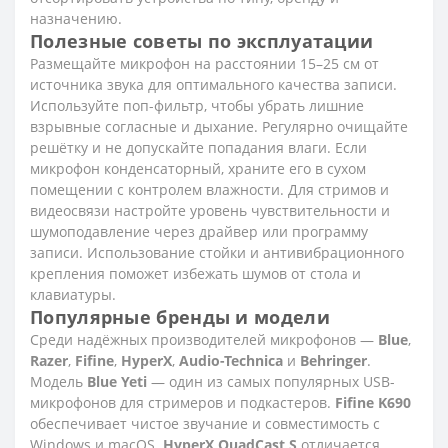
назначению.
Полезные советы по эксплуатации
Размещайте микрофон на расстоянии 15–25 см от
источника звука для оптимального качества записи.
Используйте поп-фильтр, чтобы убрать лишние
взрывные согласные и дыхание. Регулярно очищайте
решётку и не допускайте попадания влаги. Если
микрофон конденсаторный, храните его в сухом
помещении с контролем влажности. Для стримов и
видеосвязи настройте уровень чувствительности и
шумоподавление через драйвер или программу
записи. Использование стойки и антивибрационного
крепления поможет избежать шумов от стола и
клавиатуры.
Популярные бренды и модели
Среди надёжных производителей микрофонов —
Blue
,
Razer
,
Fifine
,
HyperX
,
Audio-Technica
и
Behringer
.
Модель
Blue Yeti
— один из самых популярных USB-
микрофонов для стримеров и подкастеров.
Fifine K690
обеспечивает чистое звучание и совместимость с
Windows и macOS.
HyperX QuadCast S
отличается