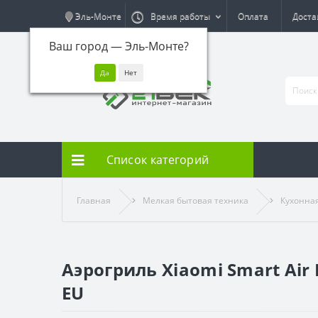
Эль-Монте
Время работы
Оплата
Доста
Ваш город —
Эль-Монте
?
Список категорий
Главная
Мелкая бытовая техника
Кухонна
Аэрогриль Xiaomi Smart Air F
EU