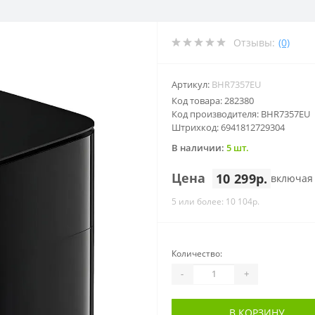
Отзывы:
(0)
Артикул:
BHR7357EU
Код товара: 282380
Код производителя: BHR7357EU
Штрихкод: 6941812729304
В наличии:
5 шт.
Цена
10 299р.
включая
5 или более: 10 104р.
Количество:
-
+
В КОРЗИНУ