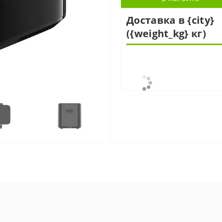
Доставка в {city}
({weight_kg} кг)