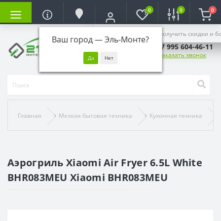
0
0
0
Войдите, чтобы получить скидки и б
Ваш город —
Эль-Монте
?
+7 995 604-46-11
Заказать звонок
Главная
Мелкая бытовая техника
Кухонная техника
Аэрогриль Xiaomi Air Fryer 6.5L White
BHR083MEU Xiaomi BHR083MEU