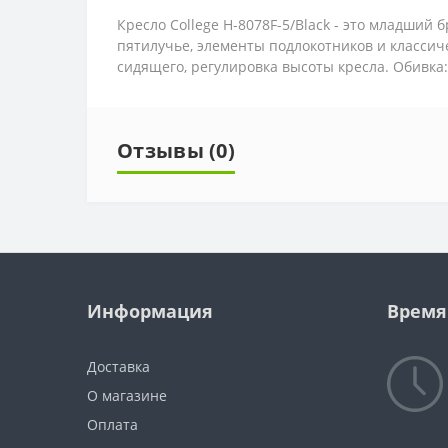
Кресло College H-8078F-5/Black - это младший
пятилучье, элементы подлокотников и классич
сидящего, регулировка высоты кресла. Обивка:
Отзывы (0)
Информация
Время
Доставка
О магазине
Оплата