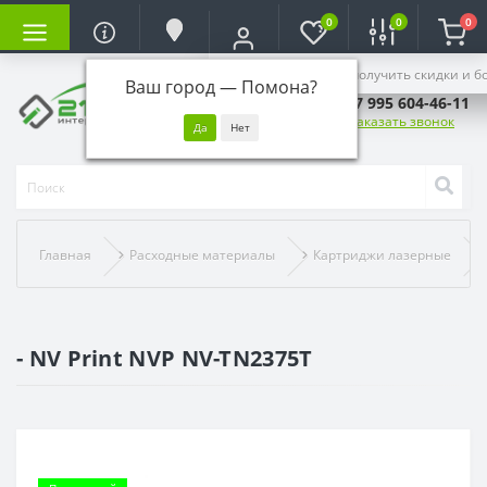
0
0
0
Войдите, чтобы получить скидки и б
Ваш город —
Помона
?
+7 995 604-46-11
Заказать звонок
Главная
Расходные материалы
Картриджи лазерные
- NV Print NVP NV-TN2375T