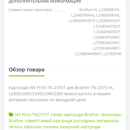
ДОПОЛНИТЕЛЬНАЯ ИНФОРМАЦИЯ
Совместимые принтеры
Brother HL-L2300DR/HL-
L2340DWR/HL-L2360DNR/HL-
L2365DWR/DCP-L2500DR/DCP-
L2520DWR/DCP-
L2540DNR/DCP-
L2560DWR/MFC-
L2700DWR/MFC-
L2720DWR/MFC-
L2740DWR/MFC-L2700DNR
Обзор товара
Картридж NV Print TN-2375T для Brother TN-2375 HL-
L2300/2305/2320/2340/2360 можно купить в нашем
интернет-магазине по выгодной цене.
NV Print TN2375T тонер-картридж Brother принтеры
Brother совместимый картридж расходные материалы
печать офисная техника лазерный картридж