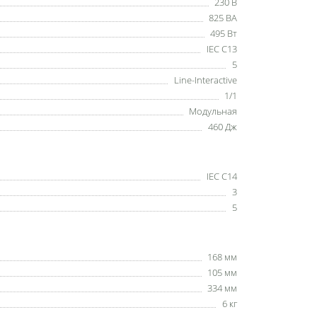
230 В
825 ВА
495 Вт
IEC C13
5
Line-Interactive
1/1
Модульная
460 Дж
IEC C14
3
5
168 мм
105 мм
334 мм
6 кг