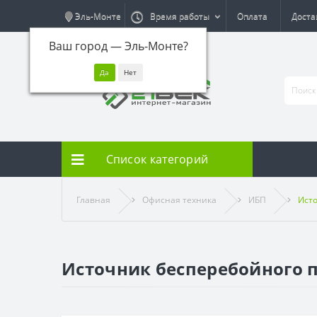
Эль-Монте
Время работы
Оплата
Доста
Ваш город —
Эль-Монте
?
Список категорий
Главная
Офисная техника
ИБП
Исто
Источник бесперебойного п