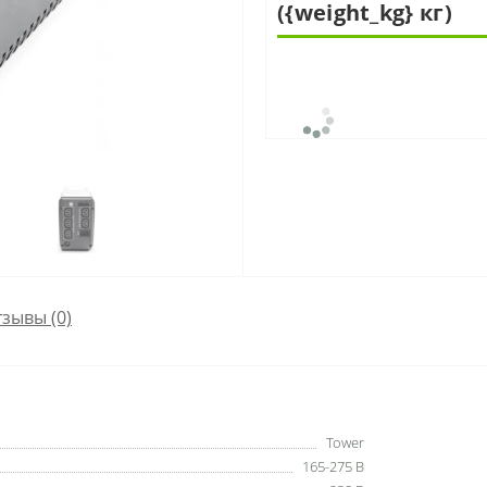
({weight_kg} кг)
зывы (0)
Tower
165-275 В