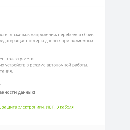
тв от скачков напряжения, перебоев и сбоев
 предотвращает потерю данных при возможных
в в электросети.
их устройств в режиме автономной работы.
тания.
.
анности данных!
,
защита электроники
,
ИБП
,
3 кабеля
,