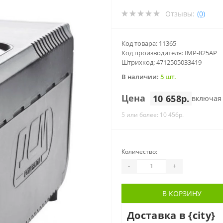
Отзывы:
(0)
Код товара: 11365
Код производителя: IMP-825AP
Штрихкод: 4712505033419
В наличии:
5 шт.
Цена
10 658р.
включая
5 или более: 10 456р.
Количество:
-
+
В КОРЗИНУ
Доставка в {city}