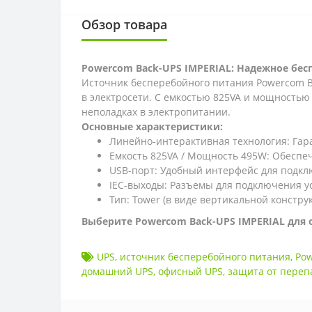
Обзор товара
Powercom Back-UPS IMPERIAL: Надежное бес
Источник бесперебойного питания Powercom B
в электросети. С емкостью 825VA и мощность
неполадках в электропитании.
Основные характеристики:
Линейно-интерактивная технология: Гара
Емкость 825VA / Мощность 495W: Обеспе
USB-порт: Удобный интерфейс для подкл
IEC-выходы: Разъемы для подключения у
Тип: Tower (в виде вертикальной констру
Выберите Powercom Back-UPS IMPERIAL для 
UPS
,
источник бесперебойного питания
,
Po
домашний UPS
,
офисный UPS
,
защита от переп