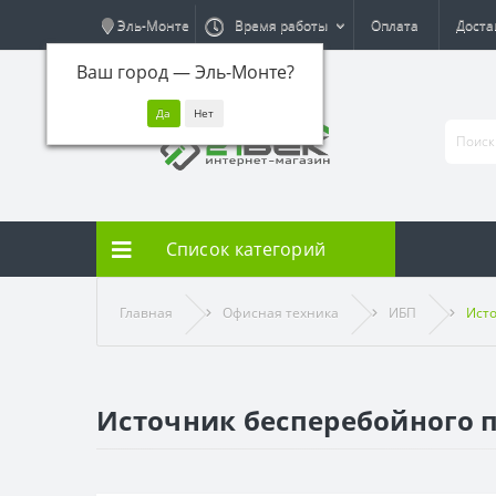
Эль-Монте
Время работы
Оплата
Доста
Ваш город —
Эль-Монте
?
Список категорий
Главная
Офисная техника
ИБП
Исто
Источник бесперебойного п