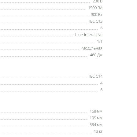
230 В
1500 ВА
900 Вт
IEC C13
6
Line-Interactive
1/1
Модульная
460 Дж
IEC C14
4
6
168 мм
105 мм
334 мм
13 кг