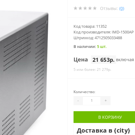
Отзывы:
(0)
Код товара: 11352
Код производителя: IMD-1500AP
Штрихкод: 4712505033488
В наличии:
5 шт.
Цена
21 653р.
включая
5 или более: 21 279р.
Количество:
-
+
В КОРЗИНУ
Доставка в {city}