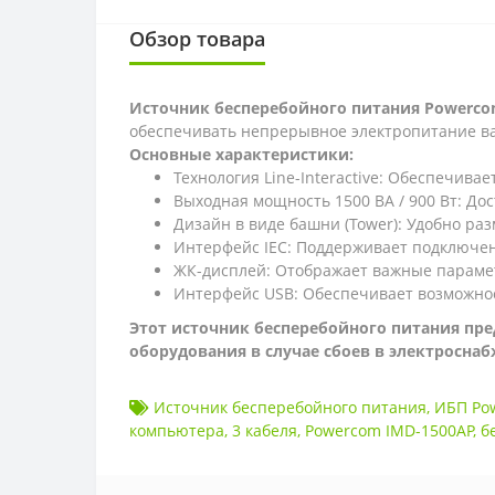
Обзор товара
Источник бесперебойного питания Powerco
обеспечивать непрерывное электропитание ва
Основные характеристики:
Технология Line-Interactive: Обеспечив
Выходная мощность 1500 ВА / 900 Вт: До
Дизайн в виде башни (Tower): Удобно ра
Интерфейс IEC: Поддерживает подключен
ЖК-дисплей: Отображает важные парамет
Интерфейс USB: Обеспечивает возможнос
Этот источник бесперебойного питания пре
оборудования в случае сбоев в электросна
Источник бесперебойного питания
,
ИБП Po
компьютера
,
3 кабеля
,
Powercom IMD-1500AP
,
б