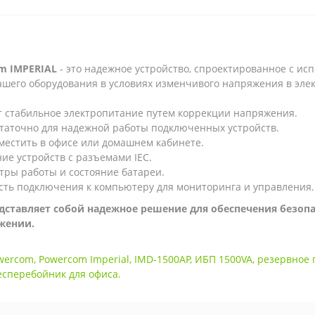
m IMPERIAL
- это надежное устройство, спроектированное с исп
шего оборудования в условиях изменчивого напряжения в элек
ает стабильное электропитание путем коррекции напряжения.
статочно для надежной работы подключенных устройств.
зместить в офисе или домашнем кабинете.
ие устройств с разъемами IEC.
ры работы и состояние батареи.
ть подключения к компьютеру для мониторинга и управления.
дставляет собой надежное решение для обеспечения безоп
бжении.
wercom
,
Powercom Imperial
,
IMD-1500AP
,
ИБП 1500VA
,
резервное 
есперебойник для офиса.