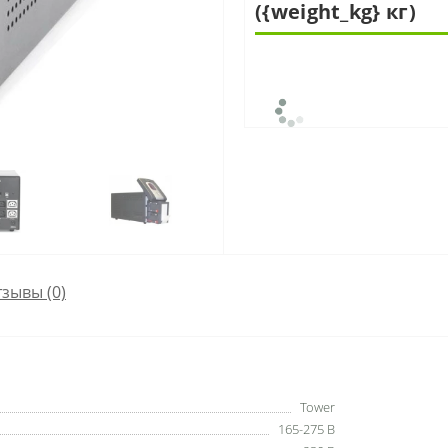
({weight_kg} кг)
зывы (0)
Tower
165-275 В