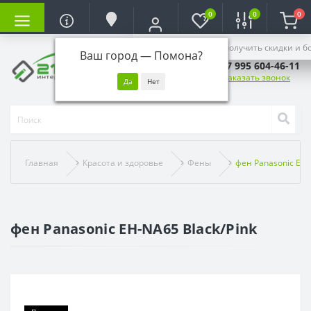
0
0
0
Войдите, чтобы получить скидки и б
Ваш город —
Помона
?
+7 995 604-46-11
Заказать звонок
Главная
Красота и здоровье
Фены
фен Panasonic EH-
фен Panasonic EH-NA65 Black/Pink