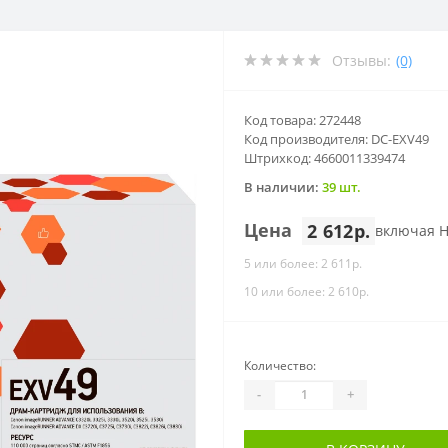
Отзывы:
(0)
Код товара: 272448
Код производителя: DC-EXV49
Штрихкод: 4660011339474
В наличии:
39 шт.
Цена
2 612р.
включая 
5 или более: 2 611р.
10 или более: 2 610р.
Количество:
-
+