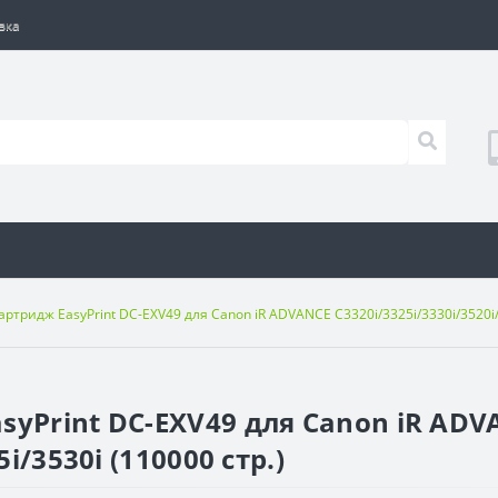
вка
ртридж EasyPrint DC-EXV49 для Canon iR ADVANCE C3320i/3325i/3330i/3520i/3
syPrint DC-EXV49 для Canon iR ADV
i/3530i (110000 стр.)