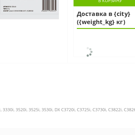
В КОРЗИНУ
Доставка в {city}
({weight_kg} кг)
30i, 3520i, 3525i, 3530i, DX C3720i, C3725i, C3730i, C3822i, C38