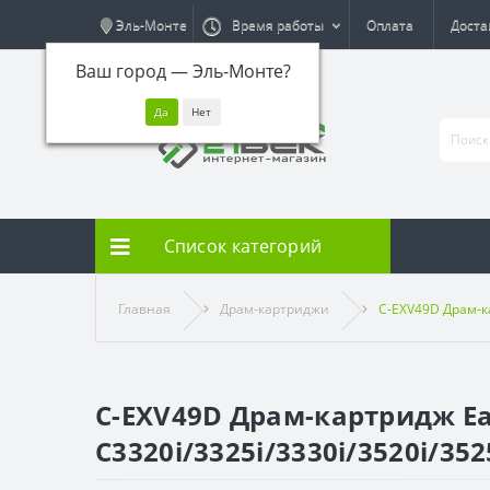
Эль-Монте
Время работы
Оплата
Доста
Ваш город —
Эль-Монте
?
Список категорий
Главная
Драм-картриджи
C-EXV49D Драм-ка
C-EXV49D Драм-картридж Ea
C3320i/3325i/3330i/3520i/3525