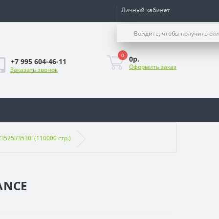
Личный кабинет
Войдите, чтобы получить ск
0
0р.
+7 995 604-46-11
Оформить заказ
Заказать звонок
525i/3530i (110000 стр.)
ANCE