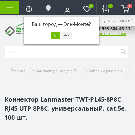
0
0
0
Войдите, чтобы получить скидки и б
Ваш город —
Эль-Монте
?
+7 995 604-46-11
Заказать звонок
Главная
Комплектующие для ПК
Кабели и разъемы
К
Коннектор Lanmaster TWT-PL45-8P8C
RJ45 UTP 8P8C. универсальный. cat.5e.
100 шт.