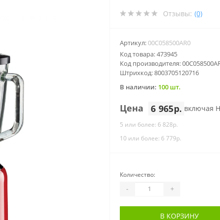
Отзывы:
(0)
Артикул:
00C058500AR0
Код товара: 473945
Код производителя: 00C058500A
Штрихкод: 8003705120716
В наличии:
100 шт.
Цена
6 965р.
включая 
5 или более: 6 828р.
10 или более: 6 779р.
Количество:
-
+
В КОРЗИНУ