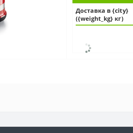
Доставка в {city}
({weight_kg} кг)