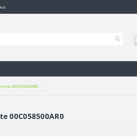
вка
Ariete 00C058500AR0
te 00C058500AR0