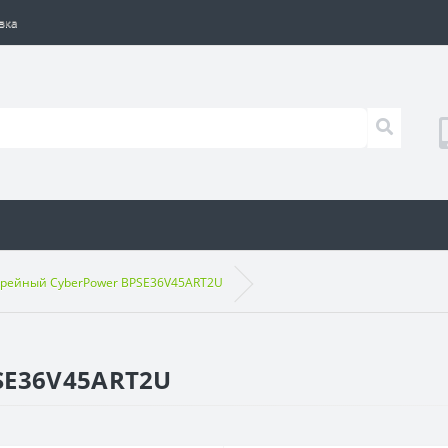
вка
арейный CyberPower BPSE36V45ART2U
SE36V45ART2U