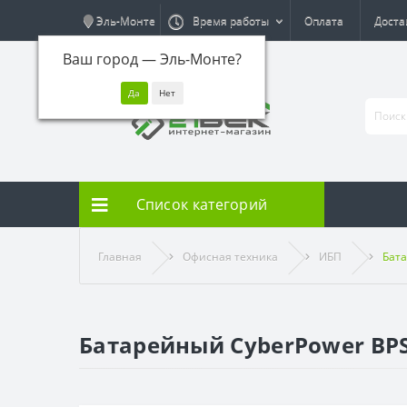
Эль-Монте
Время работы
Оплата
Доста
Ваш город —
Эль-Монте
?
Список категорий
Главная
Офисная техника
ИБП
Бат
Батарейный CyberPower BP