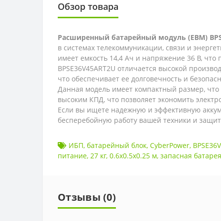
Обзор товара
Расширенный батарейный модуль (EBM) BPS
в системах телекоммуникации, связи и энерге
имеет емкость 14,4 Ач и напряжение 36 В, чт
BPSE36V45ART2U отличается высокой производи
что обеспечивает ее долговечность и безопас
Данная модель имеет компактный размер, что 
высоким КПД, что позволяет экономить электр
Если вы ищете надежную и эффективную аккум
бесперебойную работу вашей техники и защит
ИБП
,
батарейный блок
,
CyberPower
,
BPSE36
питание
,
27 кг
,
0.6x0.5x0.25 м
,
запасная батаре
Отзывы (0)