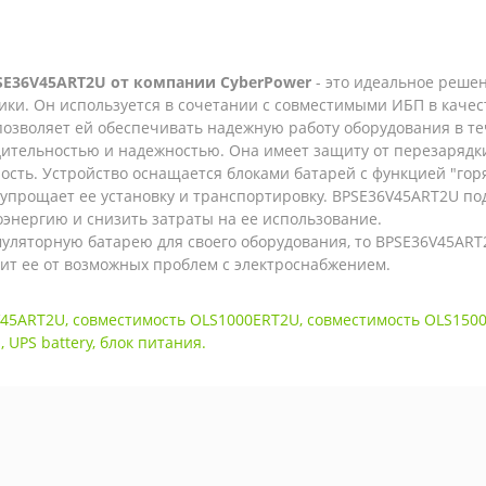
E36V45ART2U от компании CyberPower
- это идеальное реше
тики. Он используется в сочетании с совместимыми ИБП в каче
о позволяет ей обеспечивать надежную работу оборудования в т
тельностью и надежностью. Она имеет защиту от перезарядки,
ность. Устройство оснащается блоками батарей с функцией "го
упрощает ее установку и транспортировку. BPSE36V45ART2U по
оэнергию и снизить затраты на ее использование.
уляторную батарею для своего оборудования, то BPSE36V45ART
ит ее от возможных проблем с электроснабжением.
V45ART2U
,
совместимость OLS1000ERT2U
,
совместимость OLS150
я
,
UPS battery
,
блок питания.