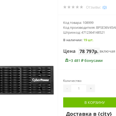
Отзывы:
(0)
Код товара: 108999
Код производителя: BPSE36V45A
Штрихкод: 4712364148521
В наличии:
19 шт.
Цена
78 797р.
включая
+3 481 ₽ бонусами
Количество:
-
+
В КОРЗИНУ
Доставка в {city}