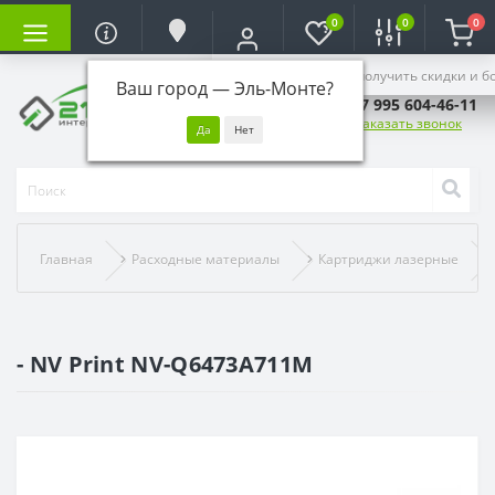
0
0
0
Войдите, чтобы получить скидки и б
Ваш город —
Эль-Монте
?
+7 995 604-46-11
Заказать звонок
Главная
Расходные материалы
Картриджи лазерные
- NV Print NV-Q6473A711M