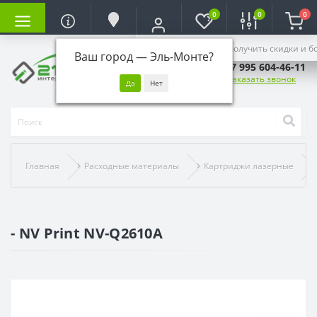
0
0
0
Войдите, чтобы получить скидки и б
Ваш город —
Эль-Монте
?
+7 995 604-46-11
Заказать звонок
Главная
Расходные материалы
Картриджи лазерные
- NV Print NV-Q2610A