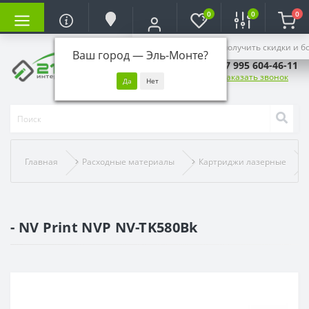
0
0
0
Войдите, чтобы получить скидки и б
Ваш город —
Эль-Монте
?
+7 995 604-46-11
Заказать звонок
Главная
Расходные материалы
Картриджи лазерные
- NV Print NVP NV-TK580Bk