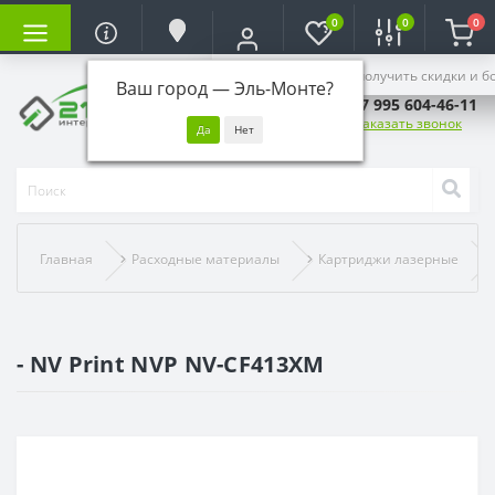
0
0
0
Войдите, чтобы получить скидки и б
Ваш город —
Эль-Монте
?
+7 995 604-46-11
Заказать звонок
Главная
Расходные материалы
Картриджи лазерные
- NV Print NVP NV-CF413XM