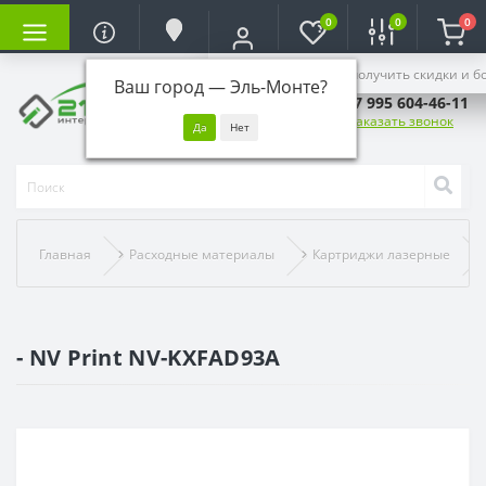
0
0
0
Войдите, чтобы получить скидки и б
Ваш город —
Эль-Монте
?
+7 995 604-46-11
Заказать звонок
Главная
Расходные материалы
Картриджи лазерные
- NV Print NV-KXFAD93A