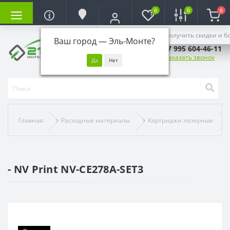
0
0
0
Войдите, чтобы получить скидки и б
Ваш город —
Эль-Монте
?
+7 995 604-46-11
Заказать звонок
Главная
Расходные материалы
Картриджи лазерные
- NV Print NV-CE278A-SET3