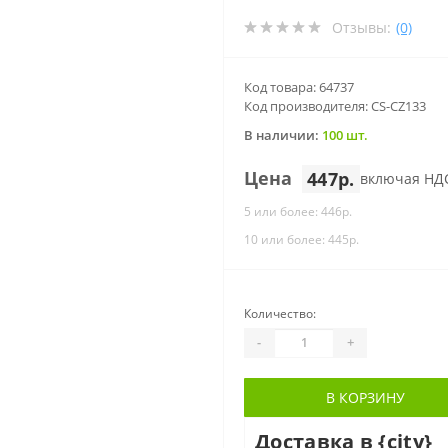
Отзывы:
(0)
Код товара: 64737
Код производителя: CS-CZ133
В наличии:
100 шт.
Цена
447р.
включая НД
5 или более: 446р.
10 или более: 445р.
Количество:
-
+
В КОРЗИНУ
Доставка в {city}