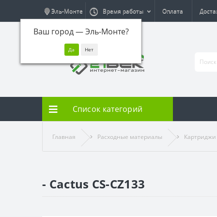
Эль-Монте
Время работы
Оплата
Доста
Ваш город —
Эль-Монте
?
Список категорий
Главная
Расходные материалы
Картриджи
- Cactus CS-CZ133