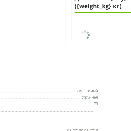
({weight_kg} кг)
совместимый
струйная
73
1
CS-CZ130;CS-CZ13