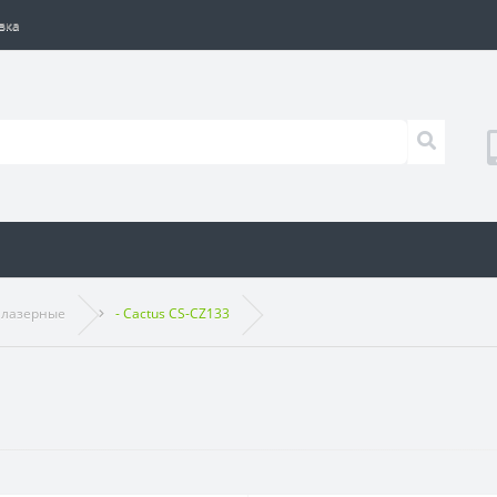
вка
 лазерные
- Cactus CS-CZ133