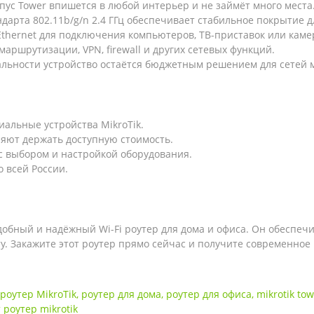
ус Tower впишется в любой интерьер и не займёт много места
ндарта 802.11b/g/n 2.4 ГГц обеспечивает стабильное покрытие 
Ethernet для подключения компьютеров, ТВ-приставок или каме
маршрутизации, VPN, firewall и других сетевых функций.
льности устройство остаётся бюджетным решением для сетей 
альные устройства MikroTik.
яют держать доступную стоимость.
 выбором и настройкой оборудования.
 всей России.
добный и надёжный Wi-Fi роутер для дома и офиса. Он обеспеч
у. Закажите этот роутер прямо сейчас и получите современно
 роутер MikroTik
,
роутер для дома
,
роутер для офиса
,
mikrotik to
 роутер mikrotik