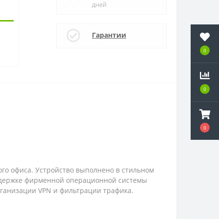
дней
Гарантии
0
0
0
0
0
0
го офиса. Устройство выполнено в стильном
поддержке фирменной операционной системы
организации VPN и фильтрации трафика.