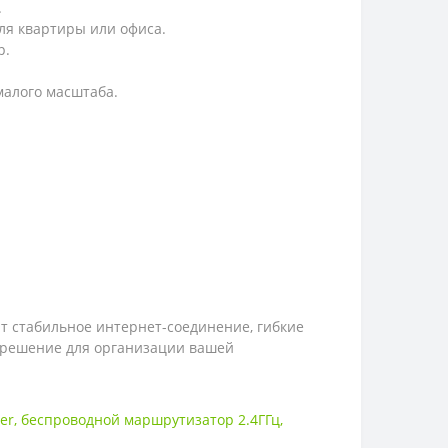
.
для квартиры или офиса.
р.
малого масштаба.
ит стабильное интернет-соединение, гибкие
е решение для организации вашей
wer
,
беспроводной маршрутизатор 2.4ГГц
,