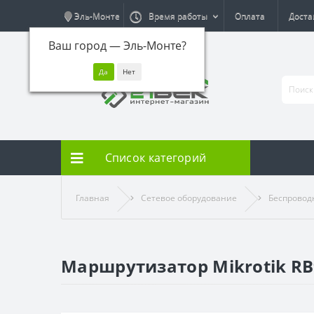
Эль-Монте
Время работы
Оплата
Доста
Ваш город —
Эль-Монте
?
Список категорий
Главная
Сетевое оборудование
Беспровод
Маршрутизатор Mikrotik RB