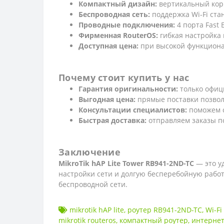
Компактный дизайн:
вертикальный корп
Беспроводная сеть:
поддержка Wi-Fi ста
Проводные подключения:
4 порта Fast 
Фирменная RouterOS:
гибкая настройка 
Доступная цена:
при высокой функциона
Почему стоит купить у нас
Гарантия оригинальности:
только офици
Выгодная цена:
прямые поставки позвол
Консультации специалистов:
поможем с
Быстрая доставка:
отправляем заказы по
Заключение
MikroTik hAP Lite Tower RB941-2ND-TC
— это у
настройки сети и долгую бесперебойную работ
беспроводной сети.
mikrotik hAP lite
,
роутер RB941-2ND-TC
,
Wi-Fi
mikrotik routeros
,
компактный роутер
,
интернет