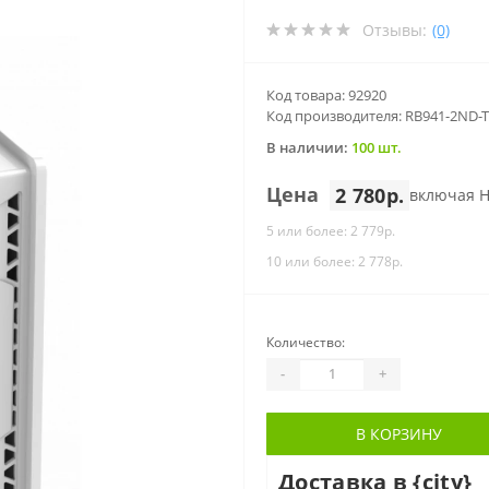
Отзывы:
(0)
Код товара: 92920
Код производителя: RB941-2ND-
В наличии:
100 шт.
Цена
2 780р.
включая 
5 или более: 2 779р.
10 или более: 2 778р.
Количество:
-
+
В КОРЗИНУ
Доставка в {city}