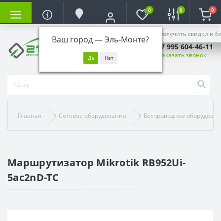
0
0
0
Войдите, чтобы получить скидки и б
Ваш город —
Эль-Монте
?
+7 995 604-46-11
Заказать звонок
Главная
Сетевое оборудование
Беспроводное оборудова
Маршрутизатор Mikrotik RB952Ui-
5ac2nD-TC