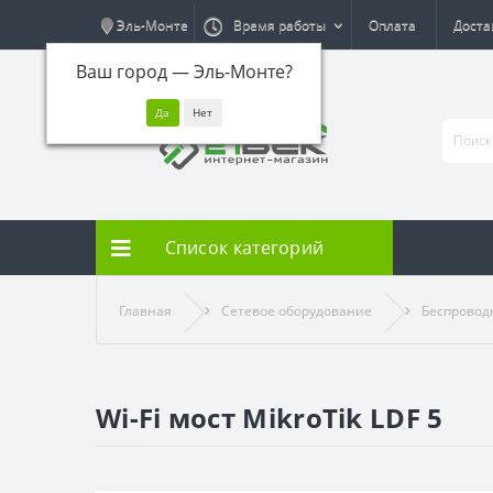
Эль-Монте
Время работы
Оплата
Доста
Ваш город —
Эль-Монте
?
Список категорий
Главная
Сетевое оборудование
Беспровод
Wi-Fi мост MikroTik LDF 5