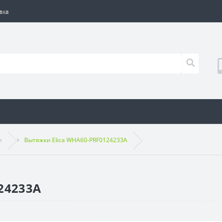
вка
и
Вытяжки Elica WHA60-PRF0124233A
24233A