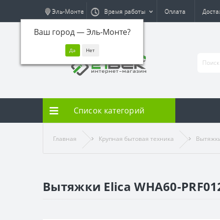
Эль-Монте
Время работы
Оплата
Доста
Ваш город —
Эль-Монте
?
Список категорий
Главная
Крупная бытовая техника
Вытяжк
Вытяжки Elica WHA60-PRF01