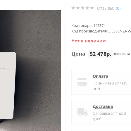
Отзывы:
(0)
Код товара: 147374
Код производителя: L ESSENZA 
Нет в наличии
Цена
52 478р.
включая
Оплата
Принимаем оплату
online
Доставка
Отправка от 1 до 3
дней