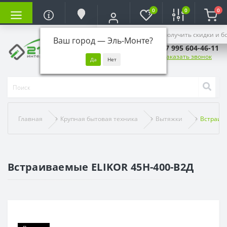
0
0
0
Войдите, чтобы получить скидки и б
Ваш город —
Эль-Монте
?
+7 995 604-46-11
Заказать звонок
Главная
Крупная бытовая техника
Вытяжки
Встраив
Встраиваемые ELIKOR 45Н-400-В2Д