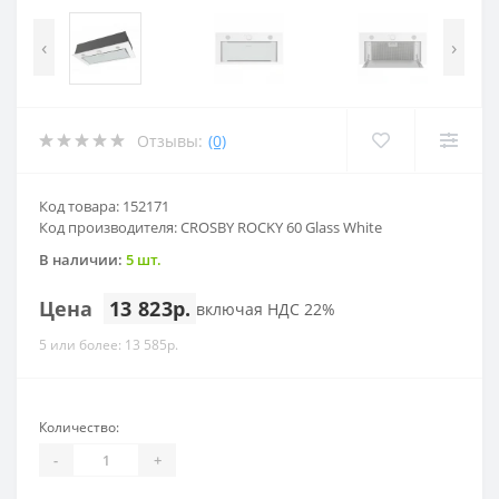
‹
›
Отзывы:
(0)
Код товара: 152171
Код производителя: CROSBY ROCKY 60 Glass White
В наличии:
5 шт.
Цена
13 823р.
включая НДС 22%
5 или более: 13 585р.
Количество:
-
+