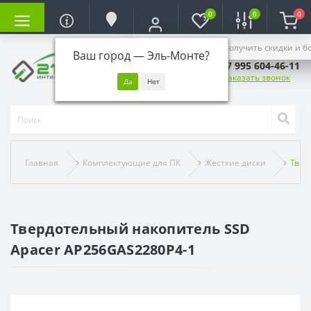
0
0
0
Войдите, чтобы получить скидки и б
Ваш город —
Эль-Монте
?
+7 995 604-46-11
Заказать звонок
Главная
Комплектующие для ПК
Жесткие диски
Твер
Твердотельный накопитель SSD
Apacer AP256GAS2280P4-1