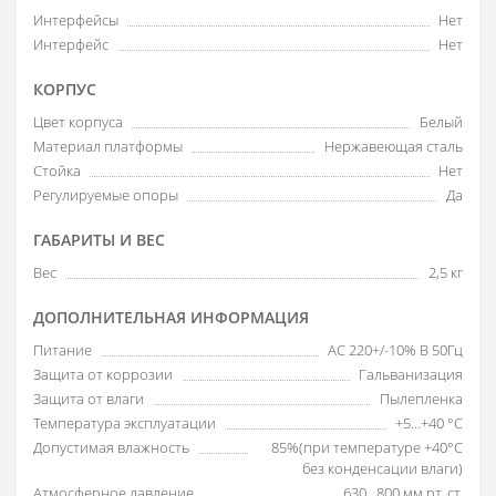
Интерфейсы
Нет
Интерфейс
Нет
КОРПУС
Цвет корпуса
Белый
Материал платформы
Нержавеющая сталь
Стойка
Нет
Регулируемые опоры
Да
ГАБАРИТЫ И ВЕС
Вес
2,5 кг
ДОПОЛНИТЕЛЬНАЯ ИНФОРМАЦИЯ
Питание
AC 220+/-10% В 50Гц
Защита от коррозии
Гальванизация
Защита от влаги
Пылепленка
Температура эксплуатации
+5…+40 °С
Допустимая влажность
85%(при температуре +40°С
без конденсации влаги)
Атмосферное давление
630...800 мм рт. ст.