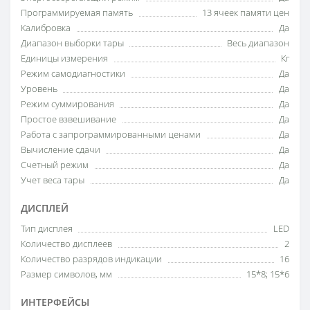
Программируемая память
13 ячеек памяти цен
Калибровка
Да
Диапазон выборки тары
Весь диапазон
Единицы измерения
Кг
Режим самодиагностики
Да
Уровень
Да
Режим суммирования
Да
Простое взвешивание
Да
Работа с запрограммированными ценами
Да
Вычисление сдачи
Да
Счетный режим
Да
Учет веса тары
Да
ДИСПЛЕЙ
Тип дисплея
LED
Количество дисплеев
2
Количество разрядов индикации
16
Размер символов, мм
15*8; 15*6
ИНТЕРФЕЙСЫ