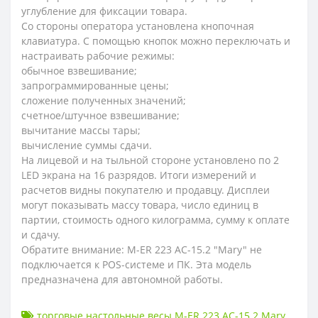
углубление для фиксации товара.
Со стороны оператора установлена кнопочная
клавиатура. С помощью кнопок можно переключать и
настраивать рабочие режимы:
обычное взвешивание;
запрограммированные цены;
сложение полученных значений;
счетное/штучное взвешивание;
вычитание массы тары;
вычисление суммы сдачи.
На лицевой и на тыльной стороне установлено по 2
LED экрана на 16 разрядов. Итоги измерений и
расчетов видны покупателю и продавцу. Дисплеи
могут показывать массу товара, число единиц в
партии, стоимость одного килограмма, сумму к оплате
и сдачу.
Обратите внимание: M-ER 223 AC-15.2 "Mary" не
подключается к POS-системе и ПК. Эта модель
предназначена для автономной работы.
торговые настольные весы M-ER 223 AC-15.2 Mary