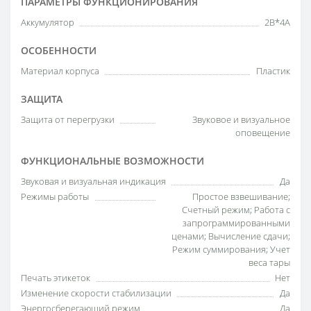
ПАРАМЕТРЫ ФУНКЦИОНИРОВАНИЯ
Аккумулятор
2В*4А
ОСОБЕННОСТИ
Материал корпуса
Пластик
ЗАЩИТА
Защита от перегрузки
Звуковое и визуальное
оповещение
ФУНКЦИОНАЛЬНЫЕ ВОЗМОЖНОСТИ
Звуковая и визуальная индикация
Да
Режимы работы
Простое взвешивание;
Счетный режим; Работа с
запрограммированными
ценами; Вычисление сдачи;
Режим суммирования; Учет
веса тары
Печать этикеток
Нет
Изменение скорости стабилизации
Да
Энергосберегающий режим
Да