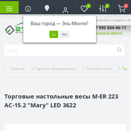
0
0
0
Войдите, чтобы получить скидки и б
Ваш город —
Эль-Монте
?
+7 995 604-46-11
Заказать звонок
Главная
Торговое оборудование
Торговые весы
Торг
Торговые настольные весы M-ER 223
AC-15.2 "Mary" LED 3622