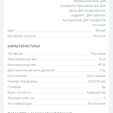
промышленные, Для
пищевого производства, Для
мяса, Для кондитерских
изделий, Для сыпучих
материалов, Для продуктов
питания
Цвет
Белый
Материал корпуса
Пластик
ХАРАКТЕРИСТИКИ
Тип весов
Торговые
Максимальный вес
15 кг
Минимальный вес
40 гр
Действительная цена деления
2 гр
Исполнение
Настольные
Размер платформы
325*230 мм
Поверка
Да
Класс точности
Средний (III)
Тензодатчики, шт
1
Тип клавиатуры
Кнопочная