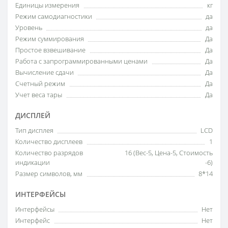
Единицы измерения
кг
Режим самодиагностики
да
Уровень
да
Режим суммирования
Да
Простое взвешивание
Да
Работа с запрограммированными ценами
Да
Вычисление сдачи
Да
Счетный режим
Да
Учет веса тары
Да
ДИСПЛЕЙ
Тип дисплея
LCD
Количество дисплеев
1
Количество разрядов
16 (Вес-5, Цена-5, Стоимость
индикации
-6)
Размер символов, мм
8*14
ИНТЕРФЕЙСЫ
Интерфейсы
Нет
Интерфейс
Нет