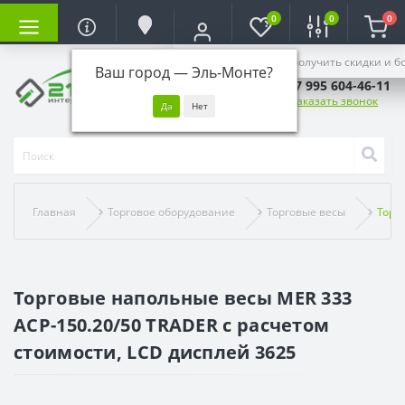
0
0
0
Войдите, чтобы получить скидки и б
Ваш город —
Эль-Монте
?
+7 995 604-46-11
Заказать звонок
Главная
Торговое оборудование
Торговые весы
Торг
Торговые напольные весы MER 333
ACP-150.20/50 TRADER с расчетом
стоимости, LCD дисплей 3625