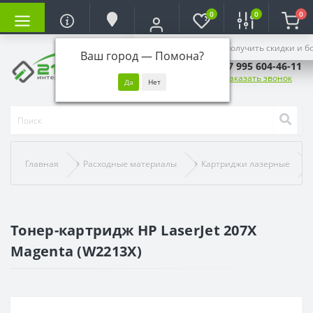
0
0
0
Войдите, чтобы получить скидки и б
Ваш город —
Помона
?
+7 995 604-46-11
Заказать звонок
Главная
Расходные материалы
Картриджи лазерные
Тонер-картридж HP LaserJet 207X
Magenta (W2213X)