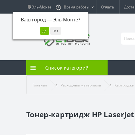
Эль-Монте
Время работы
Оплата
Доста
Ваш город —
Эль-Монте
?
Список категорий
Главная
Расходные материалы
Картриджи
Тонер-картридж HP LaserJet