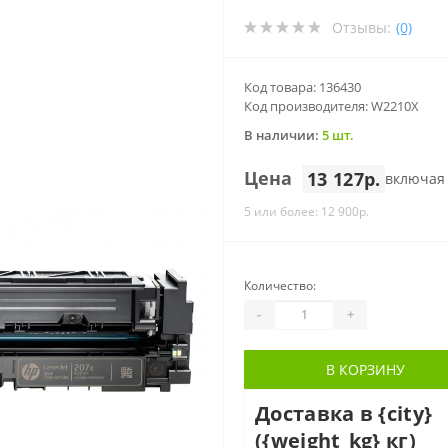
Отзывы:
(0)
Код товара: 136430
Код производителя: W2210X
В наличии:
5 шт.
Цена
13 127р.
включая
5 или более: 12 900р.
Количество:
-
+
В КОРЗИНУ
Доставка в {city}
({weight_kg} кг)