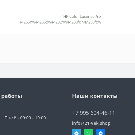
HP Color LaserJet Pro
M255nw/M255dw/M282nw/M283fdn/M283fdw
 работы
Наши контакты
+7 995 604-46-11
Пн-сб - 09:00 - 19:00
info@21-vek.shop