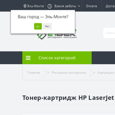
Эль-Монте
Время работы
Оплата
Доста
Ваш город —
Эль-Монте
?
Список категорий
Главная
Расходные материалы
Картриджи
Тонер-картридж HP LaserJet