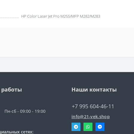
HP Color Laser Jet Pro M255/MFP M282/M283
 работы
Наши контакты
+7 995 604-46-11
Пн-сб - 09:00 - 19:00
info@21-vek.shop
циальных сетях: