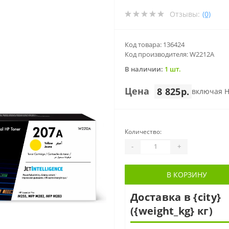
Отзывы:
(0)
Код товара: 136424
Код производителя: W2212A
В наличии:
1 шт.
Цена
8 825р.
включая 
Количество:
-
+
В КОРЗИНУ
Доставка в {city}
({weight_kg} кг)