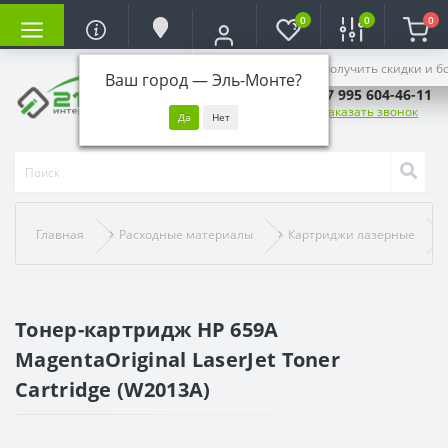
0
0
0
Войдите, чтобы получить скидки и б
Ваш город —
Эль-Монте
?
+7 995 604-46-11
Заказать звонок
Главная
Расходные материалы
Картриджи лазерные
Тонер-картридж HP 659A
MagentaOriginal LaserJet Toner
Cartridge (W2013A)