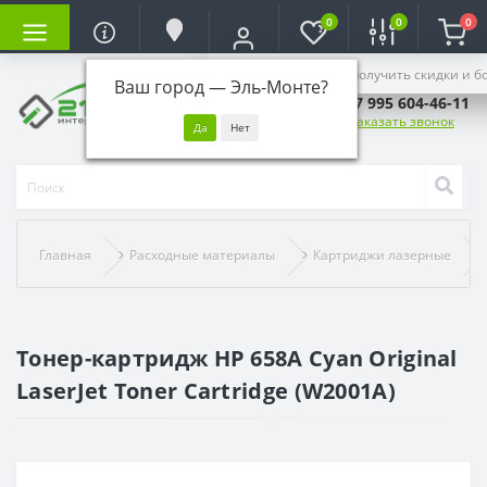
0
0
0
Войдите, чтобы получить скидки и б
Ваш город —
Эль-Монте
?
+7 995 604-46-11
Заказать звонок
Главная
Расходные материалы
Картриджи лазерные
Тонер-картридж HP 658A Cyan Original
LaserJet Toner Cartridge (W2001A)