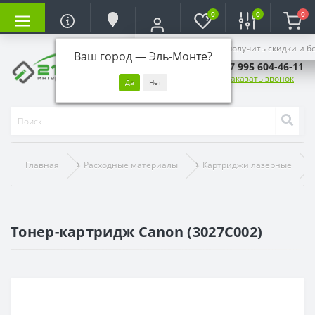
0
0
0
Войдите, чтобы получить скидки и б
Ваш город —
Эль-Монте
?
+7 995 604-46-11
Заказать звонок
Главная
Расходные материалы
Картриджи лазерные
Тонер-картридж Canon (3027C002)