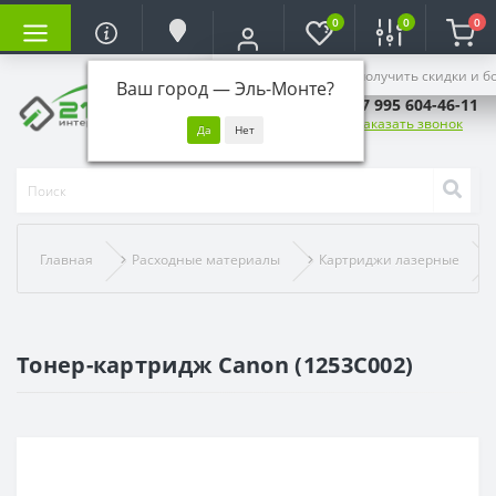
0
0
0
Войдите, чтобы получить скидки и б
Ваш город —
Эль-Монте
?
+7 995 604-46-11
Заказать звонок
Главная
Расходные материалы
Картриджи лазерные
Тонер-картридж Canon (1253C002)