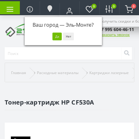
0
0
0
Войдите, чтобы получить скидки и б
Ваш город —
Эль-Монте
?
+7 995 604-46-11
Заказать звонок
Главная
Расходные материалы
Картриджи лазерные
Тонер-картридж HP CF530A