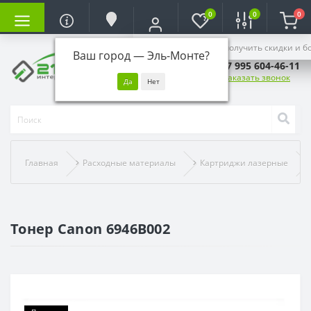
0
0
0
Войдите, чтобы получить скидки и б
Ваш город —
Эль-Монте
?
+7 995 604-46-11
Заказать звонок
Главная
Расходные материалы
Картриджи лазерные
Тонер Canon 6946B002