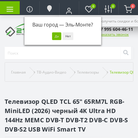
0
0
0
Войдите, чтобы получить скидки и б
Ваш город —
Эль-Монте
?
+7 995 604-46-11
Заказать звонок
Главная
ТВ-Аудио-Видео
Телевизоры
Телевизор QLED
Телевизор QLED TCL 65" 65RM7L RGB-
MiniLED (2026) черный 4K Ultra HD
144Hz MEMC DVB-T DVB-T2 DVB-C DVB-S
DVB-S2 USB WiFi Smart TV