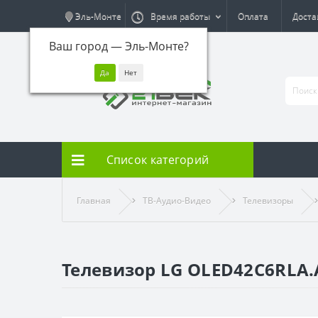
Эль-Монте
Время работы
Оплата
Доста
Ваш город —
Эль-Монте
?
Список категорий
Главная
ТВ-Аудио-Видео
Телевизоры
Телевизор LG OLED42C6RLA