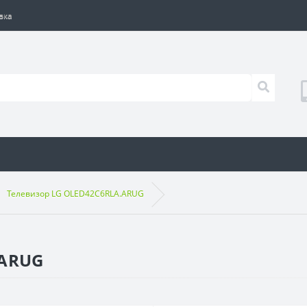
вка
Телевизор LG OLED42C6RLA.ARUG
.ARUG