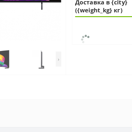
Доставка в {city}
({weight_kg} кг)
›