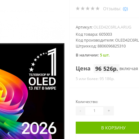
Отзывы:
(0)
Артикул:
OLED42C6RLA.ARUG
Код товара: 605003
Код производителя: OLED42C6R
Штрихкод: 8806096825310
В наличии:
5 шт.
Цена
96 526р.
включая
5 или более: 95 186р.
Количество:
-
+
В КОРЗИНУ