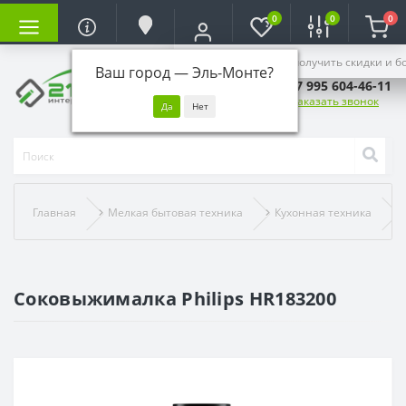
0
0
0
Войдите, чтобы получить скидки и б
Ваш город —
Эль-Монте
?
+7 995 604-46-11
Заказать звонок
Главная
Мелкая бытовая техника
Кухонная техника
Соковыжималка Philips HR183200