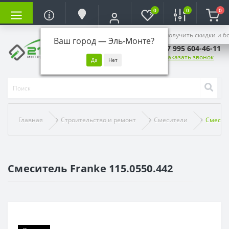
0
0
0
Войдите, чтобы получить скидки и б
Ваш город —
Эль-Монте
?
+7 995 604-46-11
Заказать звонок
Главная
Строительство и ремонт
Смесители
Смесите
Смеситель Franke 115.0550.442