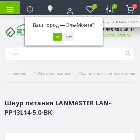
0
0
0
Войдите, чтобы получить скидки и б
Ваш город —
Эль-Монте
?
+7 995 604-46-11
Заказать звонок
Главная
Офисная техника
Удлинители и сетевые фильтр
Шнур питания LANMASTER LAN-
PP13L14-5.0-BK