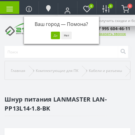
0
0
0
Войдите, чтобы получить скидки и б
Ваш город —
Помона
?
+7 995 604-46-11
Заказать звонок
Главная
Комплектующие для ПК
Кабели и разъемы
Ш
Шнур питания LANMASTER LAN-
PP13L14-1.8-BK