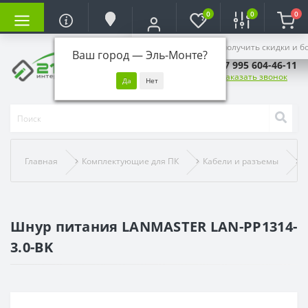
0
0
0
Войдите, чтобы получить скидки и б
Ваш город —
Эль-Монте
?
+7 995 604-46-11
Заказать звонок
Главная
Комплектующие для ПК
Кабели и разъемы
Ш
Шнур питания LANMASTER LAN-PP1314-
3.0-BK