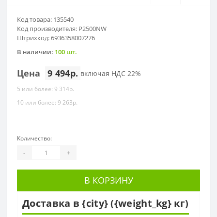
Код товара: 135540
Код производителя: P2500NW
Штрихкод: 6936358007276
В наличии:
100 шт.
Цена
9 494р.
включая НДС 22%
5 или более: 9 314р.
10 или более: 9 263р.
Количество:
-
+
В КОРЗИНУ
Доставка в {city} ({weight_kg} кг)