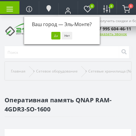
0
0
0
Войдите, чтобы получить скидки и б
Ваш город —
Эль-Монте
?
+7 995 604-46-11
Заказать звонок
Главная
Сетевое оборудование
Сетевые хранилища (NAS
Оперативная память QNAP RAM-
4GDR3-SO-1600