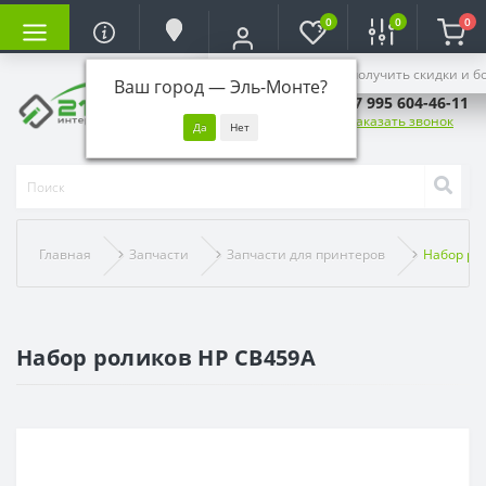
0
0
0
Войдите, чтобы получить скидки и б
Ваш город —
Эль-Монте
?
+7 995 604-46-11
Заказать звонок
Главная
Запчасти
Запчасти для принтеров
Набор ро
Набор роликов HP CB459A