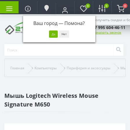
0
0
0
Войдите, чтобы получить скидки и б
Ваш город —
Помона
?
+7 995 604-46-11
Заказать звонок
Главная
Компьютеры
Периферия и аксессуары
Мыш
Мышь Logitech Wireless Mouse
Signature M650